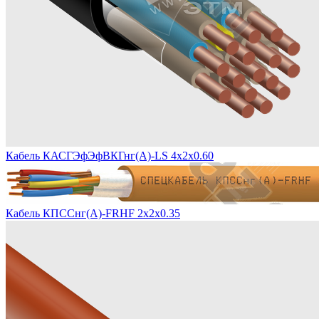
Кабель КАСГЭфЭфВКГнг(А)-LS 4х2х0.60
Кабель КПССнг(А)-FRHF 2х2х0.35