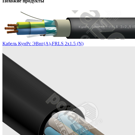
Похожие продукты
Кабель КунРс ЭВнг(А)-FRLS 2х1.5 (N)