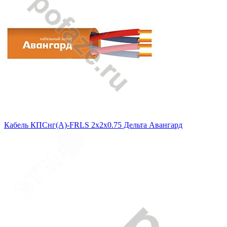
Кабель КПСнг(А)-FRLS 2х2х0.75 Дельта Авангард