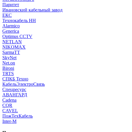
Паритет
Ивановский кабельный завод
ЕКС
Технокабель НН
Alarmico
Generica
Optimus CCTV
NETLAN
NIKOMAX
SarmaTT
SkyNet
Net.on
Bironi
TRTS
СПКБ Техно
КабельЭлектроСвязь
Спецресурс
АВАНГАРД
Cadena
CQR
CAVEL
ПожТехКабель
Inter-M