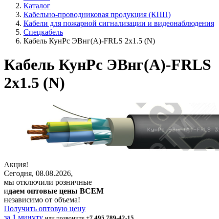
Каталог
Кабельно-проводниковая продукция (КПП)
Кабели для пожарной сигнализации и видеонаблюдения
Спецкабель
Кабель КунРс ЭВнг(А)-FRLS 2х1.5 (N)
Кабель КунРс ЭВнг(А)-FRLS
2х1.5 (N)
Акция!
Сегодня, 08.08.2026,
мы отключили розничные
и
даем оптовые цены ВСЕМ
независимо от объема!
Получить оптовую цену
за 1 минуту
или позвоните
+7 495 789-42-15