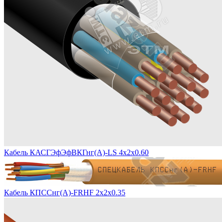
Кабель КАСГЭфЭфВКГнг(А)-LS 4х2х0.60
Кабель КПССнг(А)-FRHF 2х2х0.35