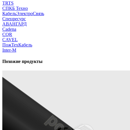
TRTS
СПКБ Техно
КабельЭлектроСвязь
Спецресурс
АВАНГАРД
Cadena
CQR
CAVEL
ПожТехКабель
Inter-M
Похожие продукты