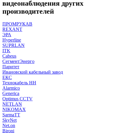
видеонаблюдения других
производителей
ПРОМРУКАВ
REXANT
ЭРА
Hyperline
SUPRLAN
ITK
Cabeus
СегментЭнерго
Паритет
Ивановский кабельный завод
ЕКС
Технокабель НН
Alarmico
Generica
Optimus CCTV
NETLAN
NIKOMAX
SarmaTT
SkyNet
Net.on
Bironi