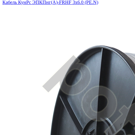
Кабель КунРс ЭПКПнг(А)-FRHF 3х6.0 (PE.N)