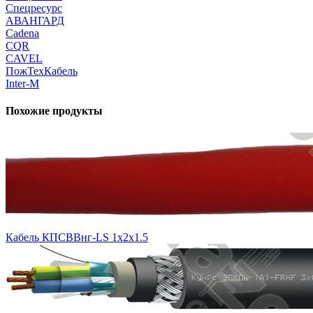
Спецресурс
АВАНГАРД
Cadena
CQR
CAVEL
ПожТехКабель
Inter-M
Похожие продукты
Кабель КПСВВнг-LS 1х2х1.5