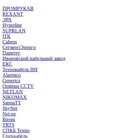
ПРОМРУКАВ
REXANT
ЭРА
Hyperline
SUPRLAN
ITK
Cabeus
СегментЭнерго
Паритет
Ивановский кабельный завод
ЕКС
Технокабель НН
Alarmico
Generica
Optimus CCTV
NETLAN
NIKOMAX
SarmaTT
SkyNet
Net.on
Bironi
TRTS
СПКБ Техно
Спецкабель