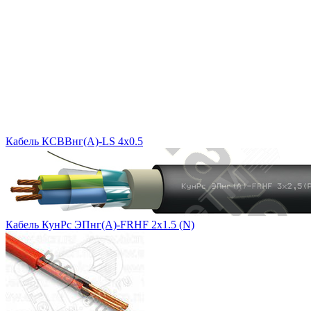
Кабель КСВВнг(A)-LS 4x0.5
Кабель КунРс ЭПнг(А)-FRHF 2х1.5 (N)