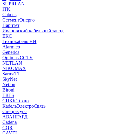
SUPRLAN
ITK
Cabeus
СегментЭнерго
Паритет
Ивановский кабельный завод
ЕКС
Технокабель НН
Alarmico
Generica
Optimus CCTV
NETLAN
NIKOMAX
SarmaTT
SkyNet
Net.on
Bironi
TRTS
СПКБ Техно
КабельЭлектроСвязь
Спецресурс
АВАНГАРД
Cadena
CQR
CAVEL