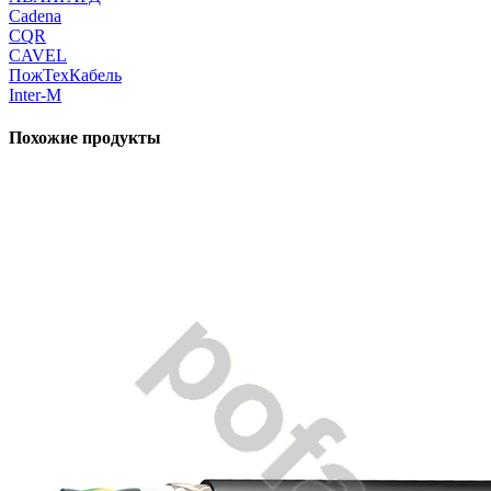
Cadena
CQR
CAVEL
ПожТехКабель
Inter-M
Похожие продукты