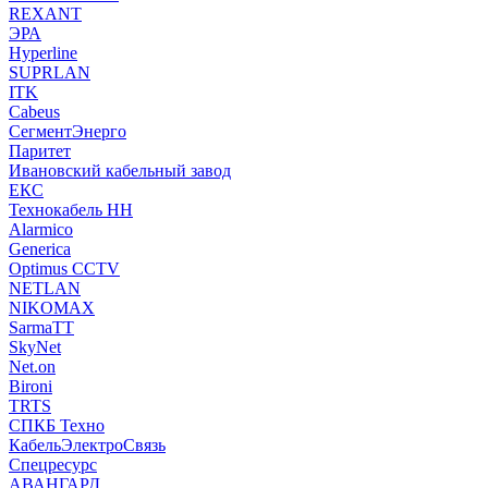
REXANT
ЭРА
Hyperline
SUPRLAN
ITK
Cabeus
СегментЭнерго
Паритет
Ивановский кабельный завод
ЕКС
Технокабель НН
Alarmico
Generica
Optimus CCTV
NETLAN
NIKOMAX
SarmaTT
SkyNet
Net.on
Bironi
TRTS
СПКБ Техно
КабельЭлектроСвязь
Спецресурс
АВАНГАРД