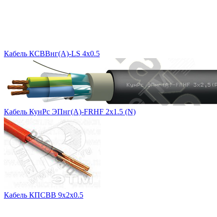
Кабель КСВВнг(A)-LS 4x0.5
Кабель КунРс ЭПнг(А)-FRHF 2х1.5 (N)
Кабель КПСВВ 9х2х0.5