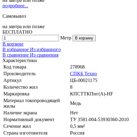
на
завтра
или позже
подробнее...
Самовывоз
на
завтра
или позже
БЕСПЛАТНО
Метр
В корзину
В корзине
В избранное
Из избранного
В сравнение
Из сравнения
Характеристики
Код товара
278968
Производитель
СПКБ Техно
Артикул
ЦБ-00021175
Количество жил
8
Маркировка
КПСТТКПнг(A)-HF
Материал токопроводящей
Медь
жилы
Наличие экрана
Нет
Нормативный документ
ТУ 3581-004-53930360-2010
Сечение жил
0,5 мм²
Страна изготовителя
Россия