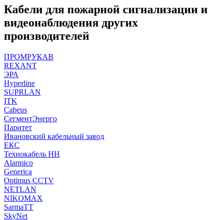
Кабели для пожарной сигнализации и
видеонаблюдения других
производителей
ПРОМРУКАВ
REXANT
ЭРА
Hyperline
SUPRLAN
ITK
Cabeus
СегментЭнерго
Паритет
Ивановский кабельный завод
ЕКС
Технокабель НН
Alarmico
Generica
Optimus CCTV
NETLAN
NIKOMAX
SarmaTT
SkyNet