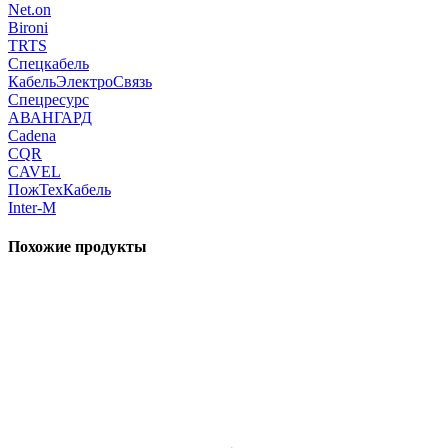
Net.on
Bironi
TRTS
Спецкабель
КабельЭлектроСвязь
Спецресурс
АВАНГАРД
Cadena
CQR
CAVEL
ПожТехКабель
Inter-M
Похожие продукты