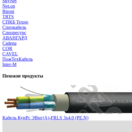
SkyNet
Net.on
Bironi
TRTS
СПКБ Техно
Спецкабель
Спецресурс
АВАНГАРД
Cadena
CQR
CAVEL
ПожТехКабель
Inter-M
Похожие продукты
Кабель КунРс ЭВнг(А)-FRLS 3х4.0 (PE.N)