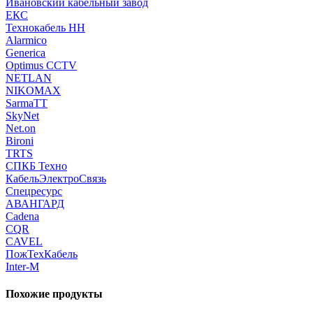
Ивановский кабельный завод
ЕКС
Технокабель НН
Alarmico
Generica
Optimus CCTV
NETLAN
NIKOMAX
SarmaTT
SkyNet
Net.on
Bironi
TRTS
СПКБ Техно
КабельЭлектроСвязь
Спецресурс
АВАНГАРД
Cadena
CQR
CAVEL
ПожТехКабель
Inter-M
Похожие продукты