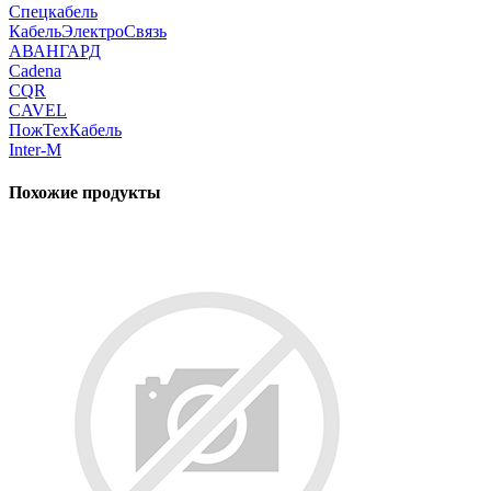
Спецкабель
КабельЭлектроСвязь
АВАНГАРД
Cadena
CQR
CAVEL
ПожТехКабель
Inter-M
Похожие продукты