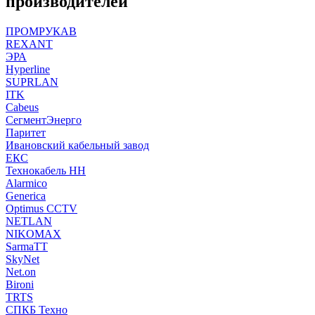
производителей
ПРОМРУКАВ
REXANT
ЭРА
Hyperline
SUPRLAN
ITK
Cabeus
СегментЭнерго
Паритет
Ивановский кабельный завод
ЕКС
Технокабель НН
Alarmico
Generica
Optimus CCTV
NETLAN
NIKOMAX
SarmaTT
SkyNet
Net.on
Bironi
TRTS
СПКБ Техно