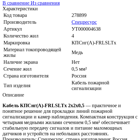
В сравнение
Из сравнения
Характеристики
Код товара
278899
Производитель
Спецресурс
Артикул
УТ000004638
Количество жил
4
Маркировка
КПСнг(A)-FRLSLTx
Материал токопроводящей
Медь
жилы
Наличие экрана
Нет
Сечение жил
0,5 мм²
Страна изготовителя
Россия
Кабель пожарной
Тип изделия
сигнализации
Описание
Кабель КПСнг(А)-FRLSLTx 2x2x0,5
— практичное и
понятное решение для прокладки линий пожарной
сигнализации и камер наблюдения. Компактная конструкция с
четырьмя медными жилами сечением 0,5 мм² обеспечивает
стабильную передачу сигналов и питание маломощных
датчиков и устройств на небольших расстояниях.
Производитель: Спецресурс, страна изготовления: Россия,