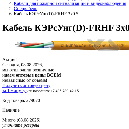
Кабели для пожарной сигнализации и видеонаблюдения
Спецкабель
Кабель КЭРсУнг(D)-FRHF 3х0.5
Кабель КЭРсУнг(D)-FRHF 3х0
Акция!
Сегодня, 08.08.2026,
мы отключили розничные
и
даем оптовые цены ВСЕМ
независимо от объема!
Получить оптовую цену
за 1 минуту
или позвоните
+7 495 789-42-15
Код товара: 279070
Наличие
Много
(08.08.2026)
уточните резервы