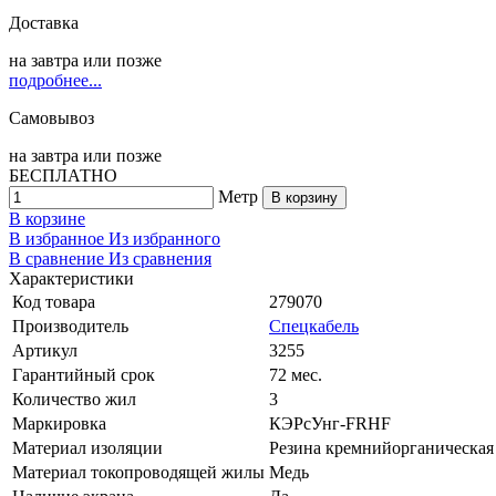
Доставка
на
завтра
или позже
подробнее...
Самовывоз
на
завтра
или позже
БЕСПЛАТНО
Метр
В корзину
В корзине
В избранное
Из избранного
В сравнение
Из сравнения
Характеристики
Код товара
279070
Производитель
Спецкабель
Артикул
3255
Гарантийный срок
72 мес.
Количество жил
3
Маркировка
КЭРсУнг-FRHF
Материал изоляции
Резина кремнийорганическая
Материал токопроводящей жилы
Медь