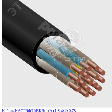
Кабель КАСГЭфЭфВКВнг(А)-LS 4х2х0.78