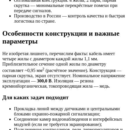
Оптимальная конструкция: 4 жилы, 2 пары, парная
скрутка — минимальные перекрёстные помехи при
передаче сигналов.
Производство в России — контроль качества и быстрая
логистика по стране.
Особенности конструкции и важные
параметры
Не изобретая лишнего, перечислим факты: кабель имеет
четыре жилы с диаметром каждой жилы 1,1 мм.
Приблизительное сечение одной жилы по диаметру
2
составляет ~0,95 мм
(расчётное значение). Конструкция —
парная скрутка, экран отсутствует. Номинальное напряжение
эксплуатации —
300,0 В
. Изоляция — резина
кремнийорганическая, токопроводящая жила — медь.
Для каких задач подходит
Прокладка линий между датчиками и центральными
блоками охранно-пожарной сигнализации;
Соединение камер видеонаблюдения и интерфейсных
модулей (если не требуется экранирование);
Подключение контроллеров, реле, терморегуляторов и