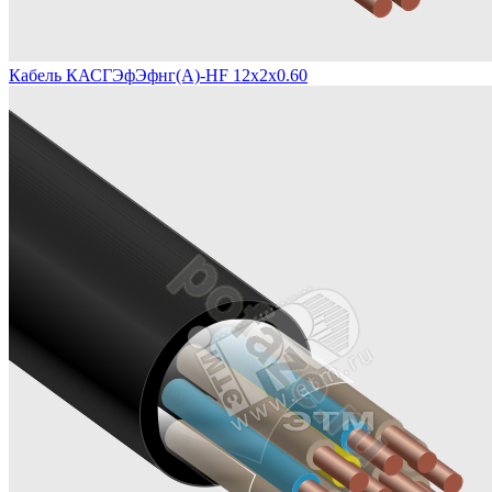
Кабель КАСГЭфЭфнг(А)-HF 12х2х0.60