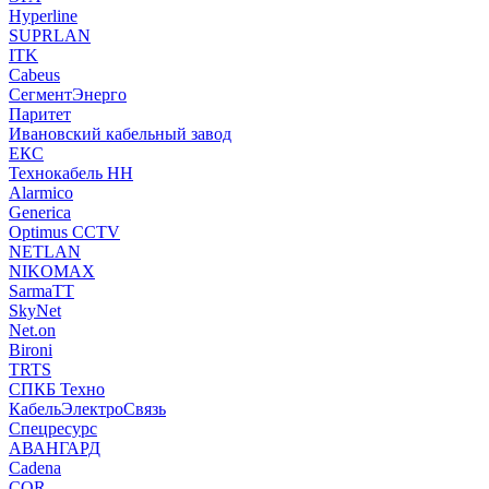
Hyperline
SUPRLAN
ITK
Cabeus
СегментЭнерго
Паритет
Ивановский кабельный завод
ЕКС
Технокабель НН
Alarmico
Generica
Optimus CCTV
NETLAN
NIKOMAX
SarmaTT
SkyNet
Net.on
Bironi
TRTS
СПКБ Техно
КабельЭлектроСвязь
Спецресурс
АВАНГАРД
Cadena
CQR