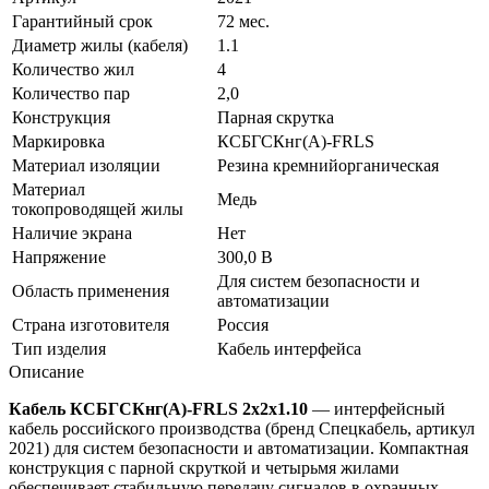
Гарантийный срок
72 мес.
Диаметр жилы (кабеля)
1.1
Количество жил
4
Количество пар
2,0
Конструкция
Парная скрутка
Маркировка
КСБГСКнг(A)-FRLS
Материал изоляции
Резина кремнийорганическая
Материал
Медь
токопроводящей жилы
Наличие экрана
Нет
Напряжение
300,0 В
Для систем безопасности и
Область применения
автоматизации
Страна изготовителя
Россия
Тип изделия
Кабель интерфейса
Описание
Кабель КСБГСКнг(А)-FRLS 2х2х1.10
— интерфейсный
кабель российского производства (бренд Спецкабель, артикул
2021) для систем безопасности и автоматизации. Компактная
конструкция с парной скруткой и четырьмя жилами
обеспечивает стабильную передачу сигналов в охранных,