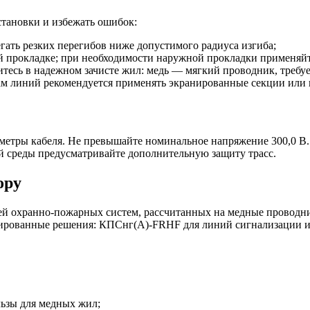
становки и избежать ошибок:
гать резких перегибов ниже допустимого радиуса изгиба;
й прокладке; при необходимости наружной прокладки применяйт
есь в надежном зачисте жил: медь — мягкий проводник, требуе
хам линий рекомендуется применять экранированные секции или 
етры кабеля. Не превышайте номинальное напряжение 300,0 В. 
 среды предусматривайте дополнительную защиту трасс.
ору
й охранно-пожарных систем, рассчитанных на медные проводник
нированные решения: КПСнг(А)-FRHF для линий сигнализации и
ьзы для медных жил;