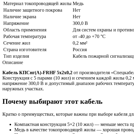
Материал токопроводящей жилы
Медь
Наличие защитного покрова
Нет
Наличие экрана
Нет
Напряжение
300,0 В
Область применения
Для систем охраны и против
Рабочая температура
от -40 до +70 °C
Сечение жил
0,2 мм²
Страна изготовителя
Россия
Тип изделия
Кабель пожарной сигнализа
Описание
Кабель КПСнг(А)-FRHF 5х2х0,2
от производителя «Спецкабе
Конструкция с 5 парами (10 жил) и сечением каждой жилы 0,2 
напряжение 300,0 В и допустимый диапазон рабочих температур
наружных участках.
Почему выбирают этот кабель
Кратко о преимуществах, которые важны при выборе кабеля д
Компактная конструкция 5×2 (10 жил) — меньше места пр
Медь в качестве токопроводящей жилы — хорошая провод