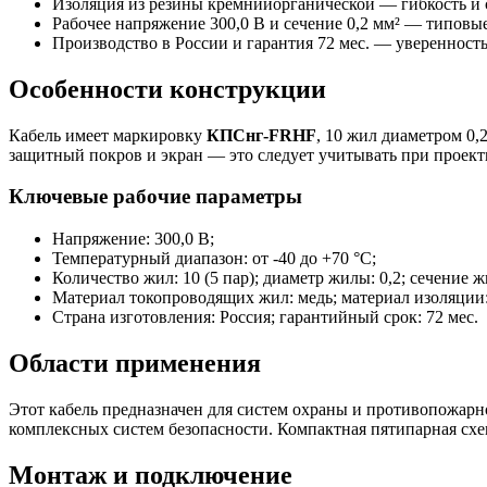
Изоляция из резины кремнийорганической — гибкость и 
Рабочее напряжение 300,0 В и сечение 0,2 мм² — типовы
Производство в России и гарантия 72 мес. — уверенность
Особенности конструкции
Кабель имеет маркировку
КПСнг-FRHF
, 10 жил диаметром 0,
защитный покров и экран — это следует учитывать при проек
Ключевые рабочие параметры
Напряжение: 300,0 В;
Температурный диапазон: от -40 до +70 °C;
Количество жил: 10 (5 пар); диаметр жилы: 0,2; сечение жи
Материал токопроводящих жил: медь; материал изоляции
Страна изготовления: Россия; гарантийный срок: 72 мес.
Области применения
Этот кабель предназначен для систем охраны и противопожарн
комплексных систем безопасности. Компактная пятипарная схе
Монтаж и подключение