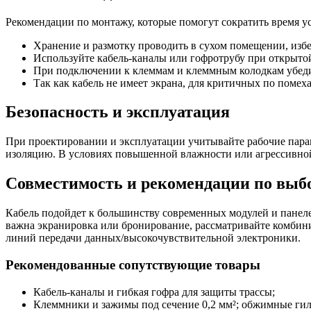
Рекомендации по монтажу, которые помогут сократить время у
Хранение и размотку проводить в сухом помещении, избе
Используйте кабель-каналы или гофротрубу при открыто
При подключении к клеммам и клеммным колодкам убедит
Так как кабель не имеет экрана, для критичных по поме
Безопасность и эксплуатация
При проектировании и эксплуатации учитывайте рабочие парам
изоляцию. В условиях повышенной влажности или агрессивной
Совместимость и рекомендации по выб
Кабель подойдет к большинству современных модулей и панеле
важна экранировка или бронирование, рассматривайте комби
линий передачи данных/высокочувствительной электроники.
Рекомендованные сопутствующие товары
Кабель-каналы и гибкая гофра для защиты трассы;
Клеммники и зажимы под сечение 0,2 мм²; обжимные гил