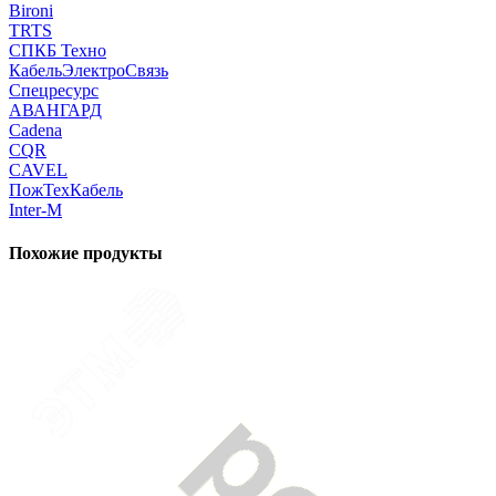
Bironi
TRTS
СПКБ Техно
КабельЭлектроСвязь
Спецресурс
АВАНГАРД
Cadena
CQR
CAVEL
ПожТехКабель
Inter-M
Похожие продукты