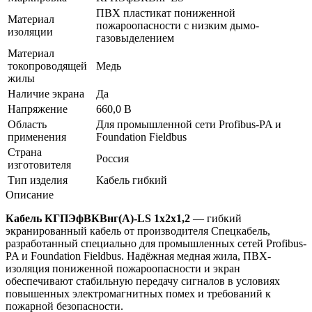
ПВХ пластикат пониженной
Материал
пожароопасности с низким дымо-
изоляции
газовыделением
Материал
токопроводящей
Медь
жилы
Наличие экрана
Да
Напряжение
660,0 В
Область
Для промышленной сети Profibus-PA и
применения
Foundation Fieldbus
Страна
Россия
изготовителя
Тип изделия
Кабель гибкий
Описание
Кабель КГПЭфВКВнг(А)-LS 1х2х1,2
— гибкий
экранированный кабель от производителя Спецкабель,
разработанный специально для промышленных сетей Profibus-
PA и Foundation Fieldbus. Надёжная медная жила, ПВХ-
изоляция пониженной пожароопасности и экран
обеспечивают стабильную передачу сигналов в условиях
повышенных электромагнитных помех и требований к
пожарной безопасности.