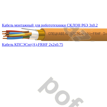
Кабель монтажный для робототехники СКЛОН Р6Э 3х0.2
Кабель КПСЭСнг(А)-FRHF 2х2х0.75