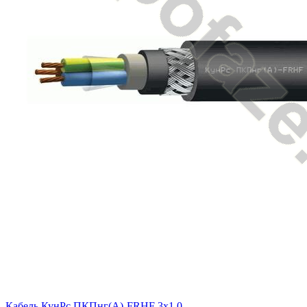
Кабель КунРс ПКПнг(А)-FRHF 3х1.0