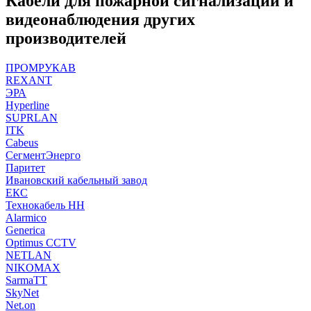
Кабели для пожарной сигнализации и
видеонаблюдения других
производителей
ПРОМРУКАВ
REXANT
ЭРА
Hyperline
SUPRLAN
ITK
Cabeus
СегментЭнерго
Паритет
Ивановский кабельный завод
ЕКС
Технокабель НН
Alarmico
Generica
Optimus CCTV
NETLAN
NIKOMAX
SarmaTT
SkyNet
Net.on