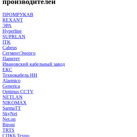
производителей
ПРОМРУКАВ
REXANT
ЭРА
Hyperline
SUPRLAN
ITK
Cabeus
СегментЭнерго
Паритет
Ивановский кабельный завод
ЕКС
Технокабель НН
Alarmico
Generica
Optimus CCTV
NETLAN
NIKOMAX
SarmaTT
SkyNet
Net.on
Bironi
TRTS
СПКБ Техно