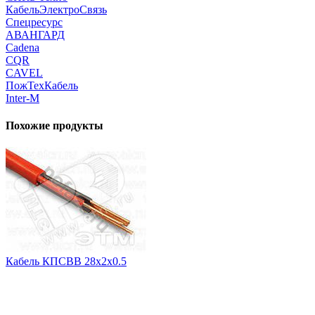
КабельЭлектроСвязь
Спецресурс
АВАНГАРД
Cadena
CQR
CAVEL
ПожТехКабель
Inter-M
Похожие продукты
Кабель КПСВВ 28х2х0.5