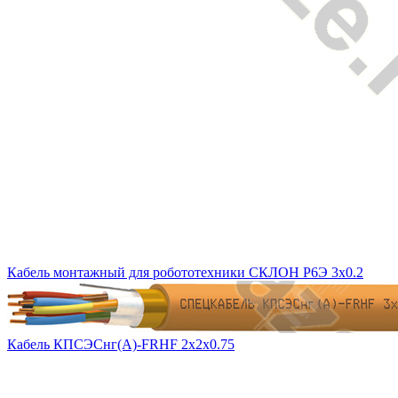
Кабель монтажный для робототехники СКЛОН Р6Э 3х0.2
Кабель КПСЭСнг(А)-FRHF 2х2х0.75