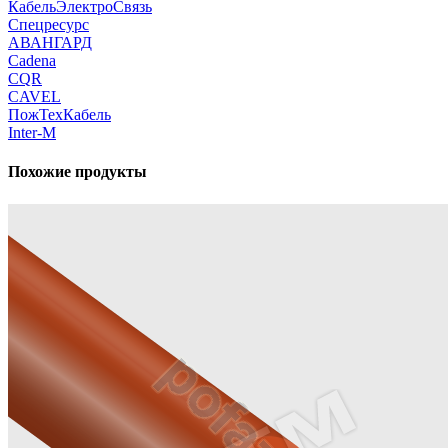
КабельЭлектроСвязь
Спецресурс
АВАНГАРД
Cadena
CQR
CAVEL
ПожТехКабель
Inter-M
Похожие продукты