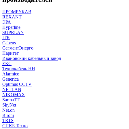
ПРОМРУКАВ
REXANT
ЭРА
Hyperline
SUPRLAN
ITK
Cabeus
СегментЭнерго
Паритет
Ивановский кабельный завод
ЕКС
Технокабель НН
Alarmico
Generica
Optimus CCTV
NETLAN
NIKOMAX
SarmaTT
SkyNet
Net.on
Bironi
TRTS
СПКБ Техно