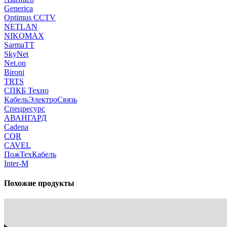
Generica
Optimus CCTV
NETLAN
NIKOMAX
SarmaTT
SkyNet
Net.on
Bironi
TRTS
СПКБ Техно
КабельЭлектроСвязь
Спецресурс
АВАНГАРД
Cadena
CQR
CAVEL
ПожТехКабель
Inter-M
Похожие продукты