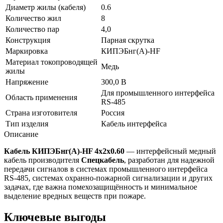
Диаметр жилы (кабеля)
0.6
Количество жил
8
Количество пар
4,0
Конструкция
Парная скрутка
Маркировка
КИПЭБнг(А)-HF
Материал токопроводящей
Медь
жилы
Напряжение
300,0 В
Для промышленного интерфейса
Область применения
RS-485
Страна изготовителя
Россия
Тип изделия
Кабель интерфейса
Описание
Кабель КИПЭБнг(А)-HF 4х2х0.60
— интерфейсный медный
кабель производителя
Спецкабель
, разработан для надежной
передачи сигналов в системах промышленного интерфейса
RS-485, системах охранно-пожарной сигнализации и других
задачах, где важна помехозащищённость и минимальное
выделение вредных веществ при пожаре.
Ключевые выгоды