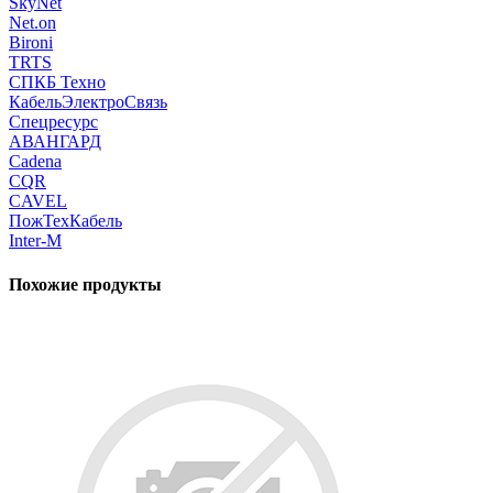
SkyNet
Net.on
Bironi
TRTS
СПКБ Техно
КабельЭлектроСвязь
Спецресурс
АВАНГАРД
Cadena
CQR
CAVEL
ПожТехКабель
Inter-M
Похожие продукты