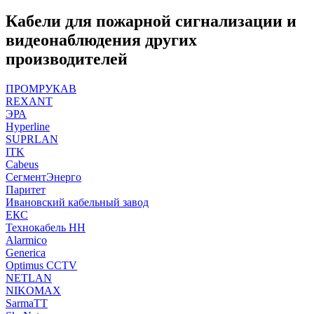
Кабели для пожарной сигнализации и
видеонаблюдения других
производителей
ПРОМРУКАВ
REXANT
ЭРА
Hyperline
SUPRLAN
ITK
Cabeus
СегментЭнерго
Паритет
Ивановский кабельный завод
ЕКС
Технокабель НН
Alarmico
Generica
Optimus CCTV
NETLAN
NIKOMAX
SarmaTT