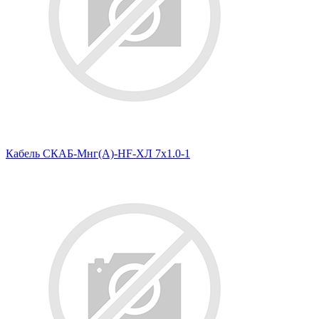
Кабель СКАБ-Мнг(А)-HF-ХЛ 7х1.0-1