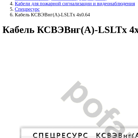
Кабели для пожарной сигнализации и видеонаблюдения
Спецресурс
Кабель КСВЭВнг(A)-LSLTx 4х0.64
Кабель КСВЭВнг(A)-LSLTx 4х