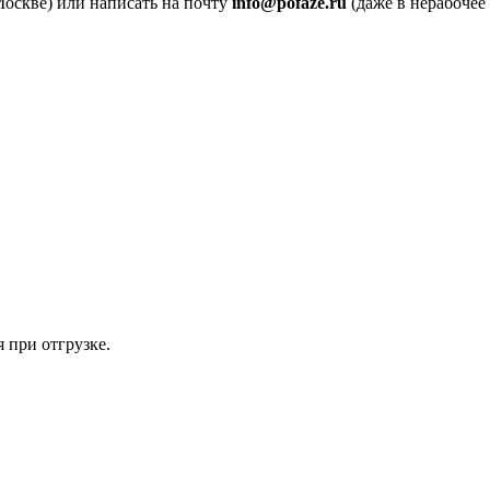
Москве) или написать на почту
info@pofaze.ru
(даже в нерабочее 
 при отгрузке.