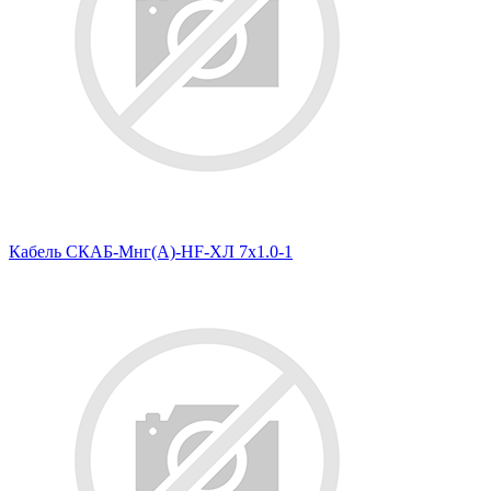
Кабель СКАБ-Мнг(А)-HF-ХЛ 7х1.0-1