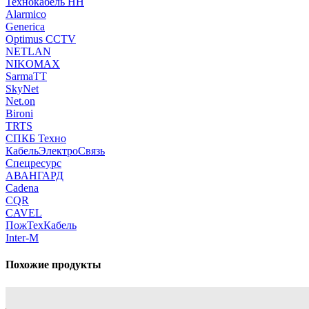
Технокабель НН
Alarmico
Generica
Optimus CCTV
NETLAN
NIKOMAX
SarmaTT
SkyNet
Net.on
Bironi
TRTS
СПКБ Техно
КабельЭлектроСвязь
Спецресурс
АВАНГАРД
Cadena
CQR
CAVEL
ПожТехКабель
Inter-M
Похожие продукты