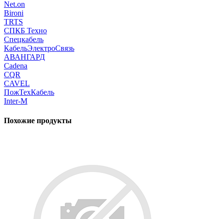
Net.on
Bironi
TRTS
СПКБ Техно
Спецкабель
КабельЭлектроСвязь
АВАНГАРД
Cadena
CQR
CAVEL
ПожТехКабель
Inter-M
Похожие продукты