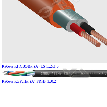
Кабель КПСВЭВнг(А)-LS 1х2х1.0
Кабель КЭРсПнг(А)-FRHF 3х0.2