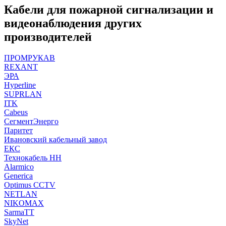
Кабели для пожарной сигнализации и
видеонаблюдения других
производителей
ПРОМРУКАВ
REXANT
ЭРА
Hyperline
SUPRLAN
ITK
Cabeus
СегментЭнерго
Паритет
Ивановский кабельный завод
ЕКС
Технокабель НН
Alarmico
Generica
Optimus CCTV
NETLAN
NIKOMAX
SarmaTT
SkyNet