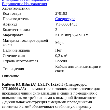
В сравнение
Из сравнения
Характеристики
Код товара
279183
Производитель
Спецресурс
Артикул
УТ-00001433
Количество жил
2
Маркировка
КСВВнг(A)-LSLTx
Материал токопроводящей
Медь
жилы
Наличие экрана
Нет
Сечение жил
0,2 мм²
Страна изготовителя
Россия
Кабель для сигнализации и
Тип изделия
связи
Описание
Кабель КСВВнг(А)-LSLTx 1х2х0,5 (Спецресурс,
УТ-00001433)
— компактное и экономичное решение для
прокладки линий сигнализации и связи в помещениях с
повышенными требованиями к пожарной безопасности.
Двухжильная конструкция с медными проводниками
сечением 0,2 мм² обеспечивает стабильную передачу