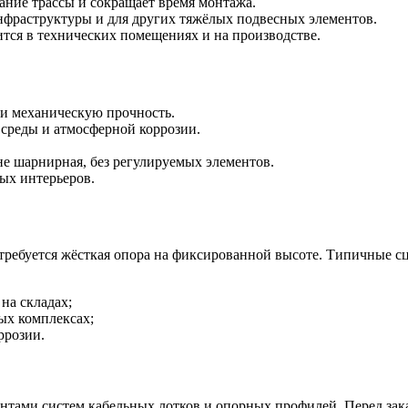
ание трассы и сокращает время монтажа.
нфраструктуры и для других тяжёлых подвесных элементов.
тся в технических помещениях и на производстве.
 и механическую прочность.
 среды и атмосферной коррозии.
не шарнирная, без регулируемых элементов.
ых интерьеров.
 требуется жёсткая опора на фиксированной высоте. Типичные с
на складах;
вых комплексах;
ррозии.
ентами систем кабельных лотков и опорных профилей. Перед зака