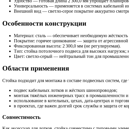
Удобство — готовая длина 2 300,0 мм упрощает планиров
Универсальность — применяется в системах кабельной и
Внешний вид — светло‑серое покрытие аккуратно смотри
Особенности конструкции
Материал: сталь — обеспечивает необходимую жёсткость
Покрытие: горячее цинкование — защита от агрессивной
Фиксированная высота: 2 300,0 мм (не регулируемая).
Тип: стойка потолочного подвеса для высоких нагрузок; 
Цвет: светло‑серый — нейтральный тон для промышленн
Области применения
Стойка подходит для монтажа в составе подвесных систем, где
подвес кабельных лотков и жёстких шинопроводов;
монтаж тяжёлых инженерных трасс в промышленности и 
использование в котельных, цехах, дата‑центрах и торго
в проектах, где важен долгий срок службы и защита от ко
Совместимость
Как аксессуар для лотков, стойка совместима с типовыми элем