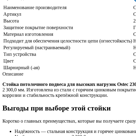
Наименование производителя
С
Артикул
С
Высота
2
Защитное покрытие поверхности
Г
Материал изготовления
С
Подходит для обеспечения целостности цепи (огнестойкость)
Н
Регулируемый (настраиваемый)
Н
Тип устройства
С
Цвет
С
Шарнирный (-ая)
Н
Описание
Стойка потолочного подвеса для высоких нагрузок Ostec 23
2 300,0 мм. Изготовлена из стали с горячим цинковым покрыт
коррозии и стабильность крепёжной конструкции.
Выгоды при выборе этой стойки
Коротко о главных преимуществах, которые вы получаете сразу
Надёжность — стальная конструкция и горячее цинкован