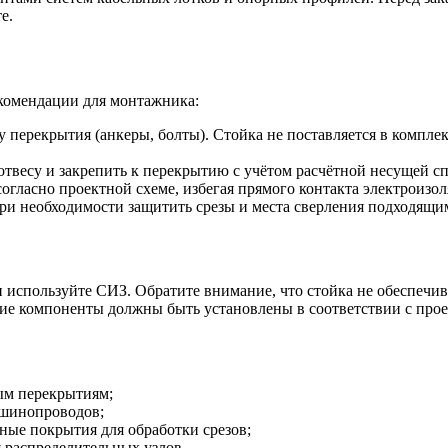
е.
комендации для монтажника:
перекрытия (анкеры, болты). Стойка не поставляется в компле
отвесу и закрепить к перекрытию с учётом расчётной несущей 
огласно проектной схеме, избегая прямого контакта электроизо
ри необходимости защитить срезы и места сверления подходящи
используйте СИЗ. Обратите внимание, что стойка не обеспечива
ие компоненты должны быть установлены в соответствии с про
ым перекрытиям;
 шинопроводов;
ые покрытия для обработки срезов;
я распределительных узлов.