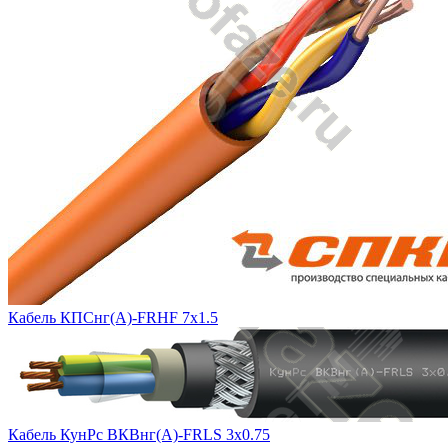
Кабель КПСнг(А)-FRHF 7х1.5
Кабель КунРс ВКВнг(А)-FRLS 3х0.75