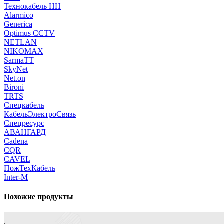
Технокабель НН
Alarmico
Generica
Optimus CCTV
NETLAN
NIKOMAX
SarmaTT
SkyNet
Net.on
Bironi
TRTS
Спецкабель
КабельЭлектроСвязь
Спецресурс
АВАНГАРД
Cadena
CQR
CAVEL
ПожТехКабель
Inter-M
Похожие продукты