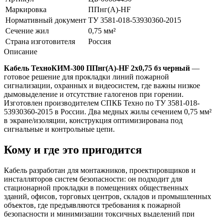
Маркировка
ППнг(A)-HF
Нормативный документ
ТУ 3581-018-53930360-2015
Сечение жил
0,75 мм²
Страна изготовителя
Россия
Описание
Кабель ТехноКИМ-300 ППнг(A)-HF 2x0,75 бз черный
—
готовое решение для прокладки линий пожарной
сигнализации, охранных и видеосистем, где важны низкое
дымовыделение и отсутствие галогенов при горении.
Изготовлен производителем СПКБ Техно по ТУ 3581-018-
53930360-2015 в России. Два медных жилы сечением 0,75 мм²
в экране/изоляции, конструкция оптимизирована под
сигнальные и контрольные цепи.
Кому и где это пригодится
Кабель разработан для монтажников, проектировщиков и
инсталляторов систем безопасности: он подходит для
стационарной прокладки в помещениях общественных
зданий, офисов, торговых центров, складов и промышленных
объектов, где предъявляются требования к пожарной
безопасности и минимизации токсичных выделений при