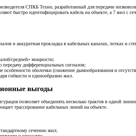
изводителя СПКБ Техно, разработанный для передачи низковоль
яют быстро идентифицировать кабель на объекте, а 7 жил с сеч
гналов и аккуратная прокладка в кабельных каналах, лотках и 
малой/средней» мощности;
ю передачу дифференциальных сигналов;
е особенности оболочки (снижение дымообразования и отсутств
даря гибкости и единообразию жил.
ционные выгоды
гурация позволяет объединять несколько трактов в одной линии
ощает трассирование кабельных линий на объекте.
стандартному сечению жил;
леммами и кроссами;