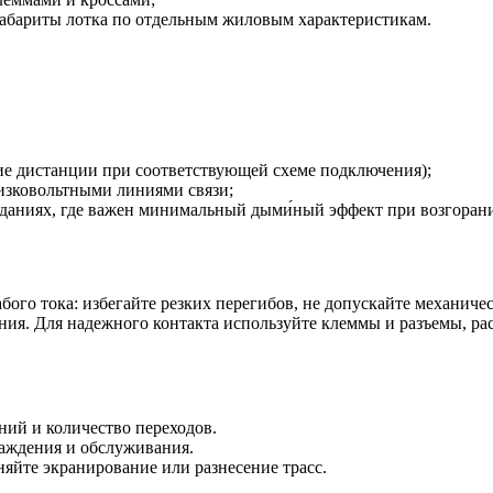
 габариты лотка по отдельным жиловым характеристикам.
ие дистанции при соответствующей схеме подключения);
низковольтными линиями связи;
даниях, где важен минимальный дыми́ный эффект при возгоран
бого тока: избегайте резких перегибов, не допускайте механич
ия. Для надежного контакта используйте клеммы и разъемы, рас
ний и количество переходов.
лаждения и обслуживания.
яйте экранирование или разнесение трасс.