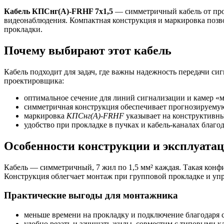
Кабель КПСнг(А)-FRHF 7х1,5
— симметричный кабель от про
видеонаблюдения. Компактная конструкция и маркировка позвол
прокладки.
Почему выбирают этот кабель
Кабель подходит для задач, где важны надежность передачи си
проектировщика:
оптимальное сечение для линий сигнализации и камер «
симметричная конструкция обеспечивает прогнозируему
маркировка
КПСнг(А)-FRHF
указывает на конструктивны
удобство при прокладке в пучках и кабель-каналах благо
Особенности конструкции и эксплуата
Кабель — симметричный, 7 жил по 1,5 мм² каждая. Такая конфи
Конструкция облегчает монтаж при групповой прокладке и упр
Практические выгоды для монтажника
меньше времени на прокладку и подключение благодаря 
удобно резать и зачищать жилы, совместим с типовыми к