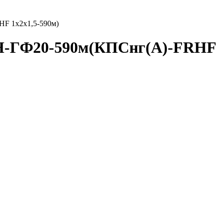
 1х2х1,5-590м)
Ф20-590м(КПСнг(А)-FRHF 1х