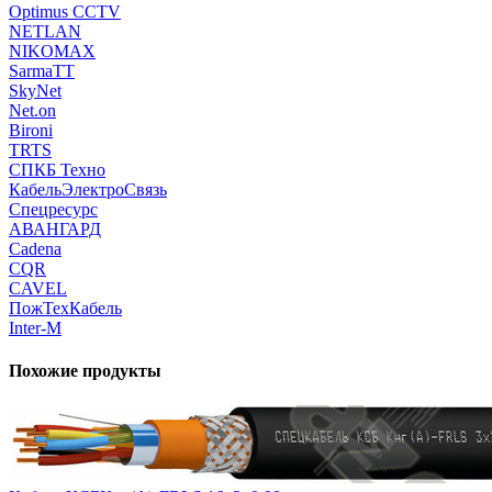
Optimus CCTV
NETLAN
NIKOMAX
SarmaTT
SkyNet
Net.on
Bironi
TRTS
СПКБ Техно
КабельЭлектроСвязь
Спецресурс
АВАНГАРД
Cadena
CQR
CAVEL
ПожТехКабель
Inter-M
Похожие продукты