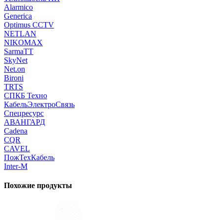
Alarmico
Generica
Optimus CCTV
NETLAN
NIKOMAX
SarmaTT
SkyNet
Net.on
Bironi
TRTS
СПКБ Техно
КабельЭлектроСвязь
Спецресурс
АВАНГАРД
Cadena
CQR
CAVEL
ПожТехКабель
Inter-M
Похожие продукты