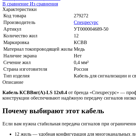
В сравнение
Из сравнения
Характеристики
Код товара
279272
Производитель
Спецресурс
Артикул
УТ000004689-50
Количество жил
12
Маркировка
КСВВ
Материал токопроводящей жилы
Медь
Наличие экрана
Нет
Сечение жил
0,4 мм²
Страна изготовителя
Россия
Тип изделия
Кабель для сигнализации и с
Описание
Кабель КСВВнг(A)-LS 12x0.4
от бренда «Спецресурс» — профе
конструкции обеспечивают надёжную передачу сигналов низког
Почему выбирают этот кабель
Если вам нужна стабильная передача сигналов при ограниченн
12 жиль — удобная конфигурация для многоканальных л