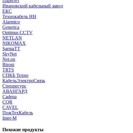
Паритет
Ивановский кабельный завод
ЕКС
Технокабель НН
Alarmico
Generica
Optimus CCTV
NETLAN
NIKOMAX
SarmaTT
SkyNet
Net.on
Bironi
TRTS
СПКБ Техно
КабельЭлектроСвязь
Спецресурс
АВАНГАРД
Cadena
CQR
CAVEL
ПожТехКабель
Inter-M
Похожие продукты