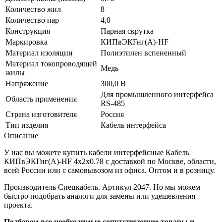
Количество жил
8
Количество пар
4,0
Конструкция
Парная скрутка
Маркировка
КИПвЭКГнг(А)-HF
Материал изоляции
Полиэтилен вспененный
Материал токопроводящей
Медь
жилы
Напряжение
300,0 В
Для промышленного интерфейса
Область применения
RS-485
Страна изготовителя
Россия
Тип изделия
Кабель интерфейса
Описание
У нас вы можете купить кабели интерфейсные Кабель
КИПвЭКГнг(А)-HF 4х2х0.78 с доставкой по Москве, области,
всей России или с самовывозом из офиса. Оптом и в розницу.
Производитель Спецкабель. Артикул 2047. Но мы можем
быстро подобрать аналоги для замены или удешевления
проекта.
Подберем все необходимые сопутствующие товары и