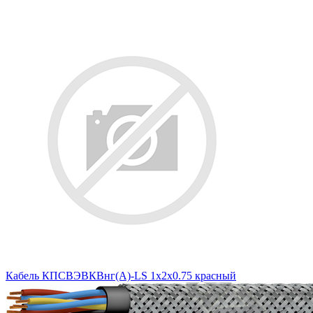
Кабель КПСВЭВКВнг(A)-LS 1x2x0.75 красный