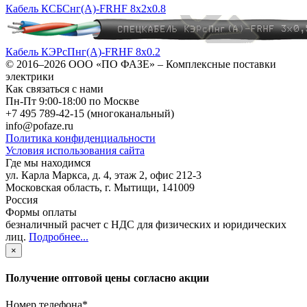
Кабель КСБСнг(А)-FRHF 8х2х0.8
Кабель КЭРсПнг(А)-FRHF 8х0.2
© 2016–2026
ООО «ПО ФАЗЕ»
–
Комплексные поставки
электрики
Как связаться с нами
Пн-Пт 9:00-18:00 по Москве
+7 495 789-42-15
(многоканальный)
info@pofaze.ru
Политика конфиденциальности
Условия использования сайта
Где мы находимся
ул. Карла Маркса, д. 4, этаж 2, офис 212-3
Московская область
,
г. Мытищи
,
141009
Россия
Формы оплаты
безналичный расчет с НДС для физических и юридических
лиц
.
Подробнее...
×
Получение оптовой цены согласно акции
Номер телефона
*