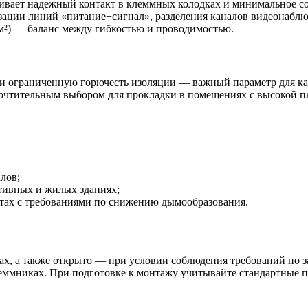
ивает надежный контакт в клеммных колодках и минимальное с
изации линий «питание+сигнал», разделения каналов видеонаблю
мм²) — баланс между гибкостью и проводимостью.
 ограниченную горючесть изоляции — важный параметр для каб
дпочтительным выбором для прокладки в помещениях с высокой 
лов;
тивных и жилых зданиях;
ктах с требованиями по снижению дымообразования.
рубах, а также открыто — при условии соблюдения требований п
мниках. При подготовке к монтажу учитывайте стандартные пра