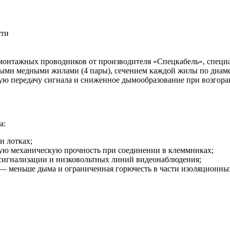
сти
онтажных проводников от производителя «Спецкабель», специа
ыми медными жилами (4 пары), сечением каждой жилы по диамет
льную передачу сигнала и сниженное дымообразование при возгор
а:
и лотках;
ю механическую прочность при соединении в клеммниках;
 сигнализации и низковольтных линий видеонаблюдения;
меньше дыма и ограниченная горючесть в части изоляционных