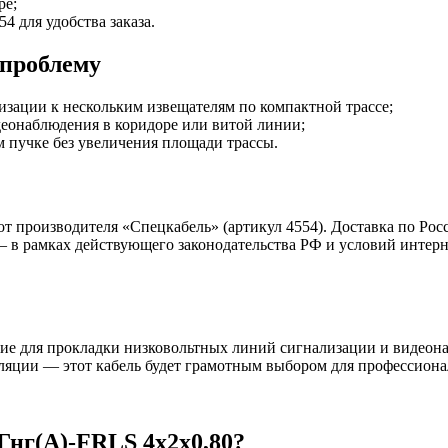
ре;
4 для удобства заказа.
 проблему
изации к нескольким извещателям по компактной трассе;
деонаблюдения в коридоре или витой линии;
 пучке без увеличения площади трассы.
 от производителя «Спецкабель» (артикул 4554). Доставка по Р
 в рамках действующего законодательства РФ и условий интерне
е для прокладки низковольтных линий сигнализации и видеона
ляции — этот кабель будет грамотным выбором для профессиона
Гнг(А)-FRLS 4х2х0,80?