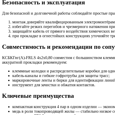
Безопасность и эксплуатация
Для безопасной и долговечной работы соблюдайте простые пра
монтаж доверяйте квалифицированным электромонтёрам
избегайте резких перегибов и чрезмерного натяжения при
защищайте кабель от прямого воздействия химических ве
при прокладке в огнестойких конструкциях уточняйте т
Совместимость и рекомендации по соп
КСБКГнг(А)-FRLS 4х2х0,80 совместим с большинством клеммн
аккуратной прокладки рекомендуем:
клеммные колодки и распределительные коробки для од
кабель-каналы и гибкие гофротрубы для защиты трасс;
маркировочные ленты и бирки для идентификации линий
инструмент для зачистки и обжатия контактов.
Ключевые преимущества
компактная конструкция 4 пар в одном изделии — эконом
медь в роли токопроводящей жилы — стабильно низкое с