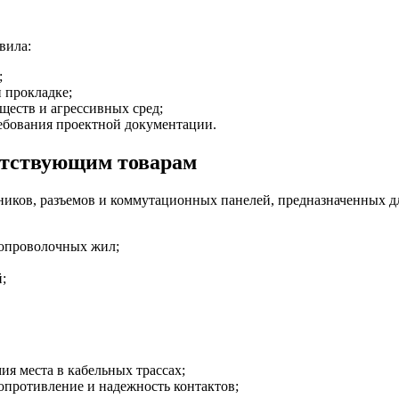
вила:
;
 прокладке;
ществ и агрессивных сред;
ребования проектной документации.
утствующим товарам
иков, разъемов и коммутационных панелей, предназначенных д
нопроволочных жил;
;
ия места в кабельных трассах;
опротивление и надежность контактов;