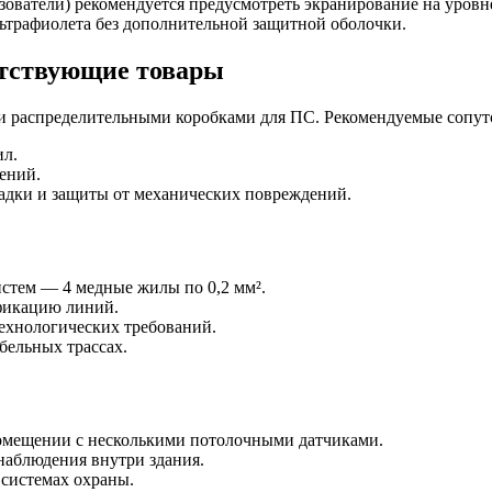
ватели) рекомендуется предусмотреть экранирование на уровне
льтрафиолета без дополнительной защитной оболочки.
утствующие товары
 и распределительными коробками для ПС. Рекомендуемые сопу
л.
ений.
адки и защиты от механических повреждений.
стем — 4 медные жилы по 0,2 мм².
ификацию линий.
ехнологических требований.
абельных трассах.
омещении с несколькими потолочными датчиками.
наблюдения внутри здания.
 системах охраны.