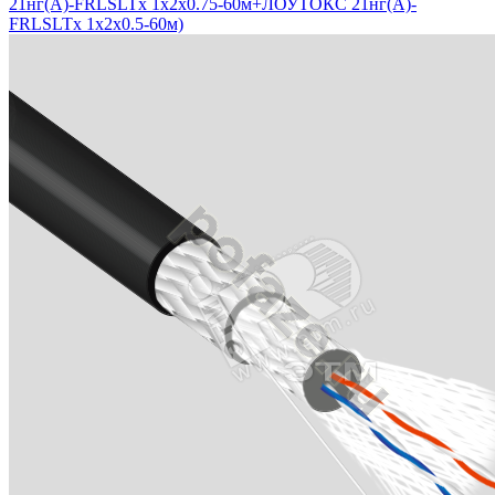
21нг(А)-FRLSLTx 1х2х0.75-60м+ЛОУТОКС 21нг(А)-
FRLSLTx 1х2х0.5-60м)