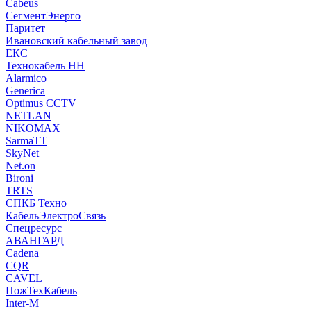
Cabeus
СегментЭнерго
Паритет
Ивановский кабельный завод
ЕКС
Технокабель НН
Alarmico
Generica
Optimus CCTV
NETLAN
NIKOMAX
SarmaTT
SkyNet
Net.on
Bironi
TRTS
СПКБ Техно
КабельЭлектроСвязь
Спецресурс
АВАНГАРД
Cadena
CQR
CAVEL
ПожТехКабель
Inter-M