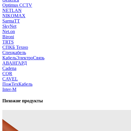
Optimus CCTV
NETLAN
NIKOMAX
SarmaTT
SkyNet
Net.on
Bironi
TRTS
СПКБ Техно
Спецкабель
КабельЭлектроСвязь
АВАНГАРД
Cadena
CQR
CAVEL
ПожТехКабель
Inter-M
Похожие продукты