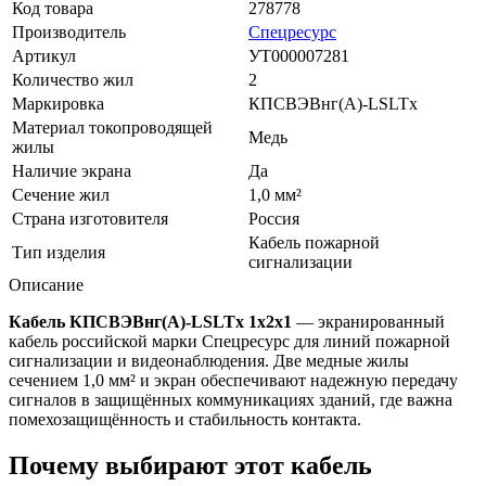
Код товара
278778
Производитель
Спецресурс
Артикул
УТ000007281
Количество жил
2
Маркировка
КПСВЭВнг(A)-LSLTx
Материал токопроводящей
Медь
жилы
Наличие экрана
Да
Сечение жил
1,0 мм²
Страна изготовителя
Россия
Кабель пожарной
Тип изделия
сигнализации
Описание
Кабель КПСВЭВнг(A)-LSLTx 1x2x1
— экранированный
кабель российской марки Спецресурс для линий пожарной
сигнализации и видеонаблюдения. Две медные жилы
сечением 1,0 мм² и экран обеспечивают надежную передачу
сигналов в защищённых коммуникациях зданий, где важна
помехозащищённость и стабильность контакта.
Почему выбирают этот кабель