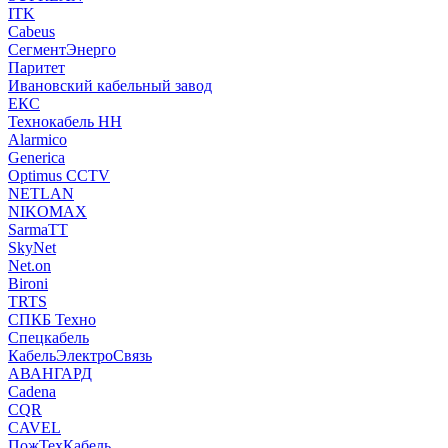
ITK
Cabeus
СегментЭнерго
Паритет
Ивановский кабельный завод
ЕКС
Технокабель НН
Alarmico
Generica
Optimus CCTV
NETLAN
NIKOMAX
SarmaTT
SkyNet
Net.on
Bironi
TRTS
СПКБ Техно
Спецкабель
КабельЭлектроСвязь
АВАНГАРД
Cadena
CQR
CAVEL
ПожТехКабель