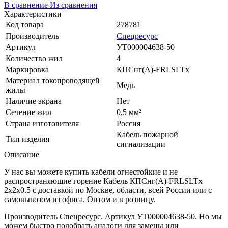
В сравнение
Из сравнения
Характеристики
Код товара
278781
Производитель
Спецресурс
Артикул
УТ000004638-50
Количество жил
4
Маркировка
КПСнг(A)-FRLSLTx
Материал токопроводящей
Медь
жилы
Наличие экрана
Нет
Сечение жил
0,5 мм²
Страна изготовителя
Россия
Кабель пожарной
Тип изделия
сигнализации
Описание
У нас вы можете купить кабели огнестойкие и не
распространяющие горение Кабель КПСнг(A)-FRLSLTx
2x2x0.5 с доставкой по Москве, области, всей России или с
самовывозом из офиса. Оптом и в розницу.
Производитель Спецресурс. Артикул УТ000004638-50. Но мы
можем быстро подобрать аналоги для замены или