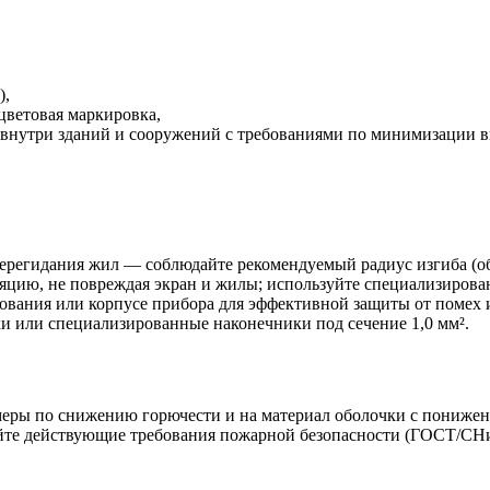
),
цветовая маркировка,
 внутри зданий и сооружений с требованиями по минимизации в
ерегидания жил — соблюдайте рекомендуемый радиус изгиба (об
цию, не повреждая экран и жилы; используйте специализирован
ования или корпусе прибора для эффективной защиты от помех 
и или специализированные наконечники под сечение 1,0 мм².
ры по снижению горючести и на материал оболочки с пониженн
айте действующие требования пожарной безопасности (ГОСТ/СН