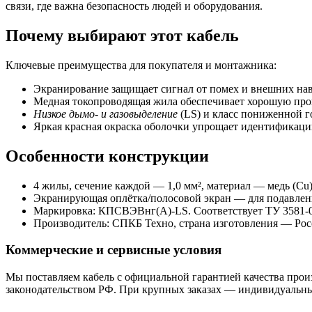
связи, где важна безопасность людей и оборудования.
Почему выбирают этот кабель
Ключевые преимущества для покупателя и монтажника:
Экранирование защищает сигнал от помех и внешних нав
Медная токопроводящая жила обеспечивает хорошую про
Низкое дымо- и газовыделение
(LS) и класс пониженной 
Яркая красная окраска оболочки упрощает идентификаци
Особенности конструкции
4 жилы, сечение каждой — 1,0 мм², материал — медь (Cu)
Экранирующая оплётка/полосовой экран — для подавлен
Маркировка: КПСВЭВнг(A)-LS. Соответствует ТУ 3581-0
Производитель: СПКБ Техно, страна изготовления — Рос
Коммерческие и сервисные условия
Мы поставляем кабель с официальной гарантией качества прои
законодательством РФ. При крупных заказах — индивидуальны