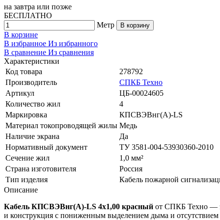
на
завтра
или позже
БЕСПЛАТНО
Метр
В корзину
В корзине
В избранное
Из избранного
В сравнение
Из сравнения
Характеристики
Код товара
278792
Производитель
СПКБ Техно
Артикул
ЦБ-00024605
Количество жил
4
Маркировка
КПСВЭВнг(A)-LS
Материал токопроводящей жилы
Медь
Наличие экрана
Да
Нормативный документ
ТУ 3581-004-53930360-2010
Сечение жил
1,0 мм²
Страна изготовителя
Россия
Тип изделия
Кабель пожарной сигнализа
Описание
Кабель КПСВЭВнг(А)-LS 4х1,00 красный
от СПКБ Техно — э
и конструкция с пониженным выделением дыма и отсутствием