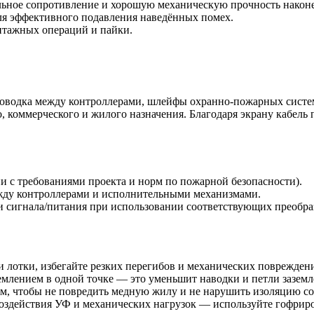
льное сопротивление и хорошую механическую прочность након
для эффективного подавления наведённых помех.
нтажных операций и пайки.
проводка между контроллерами, шлейфы охранно-пожарных систе
 коммерческого и жилого назначения. Благодаря экрану кабель
и с требованиями проекта и норм по пожарной безопасности).
жду контроллерами и исполнительными механизмами.
и сигнала/питания при использовании соответствующих преобра
 лотки, избегайте резких перегибов и механических поврежден
млением в одной точке — это уменьшит наводки и петли заземл
м, чтобы не повредить медную жилу и не нарушить изоляцию со
оздействия УФ и механических нагрузок — используйте гофриро