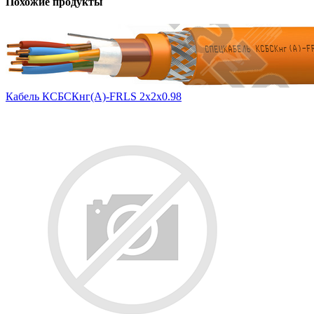
Похожие продукты
Кабель КСБСКнг(А)-FRLS 2х2х0.98