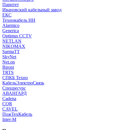
Паритет
Ивановский кабельный завод
ЕКС
Технокабель НН
Alarmico
Generica
Optimus CCTV
NETLAN
NIKOMAX
SarmaTT
SkyNet
Net.on
Bironi
TRTS
СПКБ Техно
КабельЭлектроСвязь
Спецресурс
АВАНГАРД
Cadena
CQR
CAVEL
ПожТехКабель
Inter-M