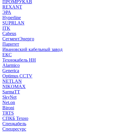
ПРОМРУКАВ
REXANT
ЭРА
Hyperline
SUPRLAN
ITK
Cabeus
СегментЭнерго
Паритет
Ивановский кабельный завод
ЕКС
Технокабель НН
Alarmico
Generica
Optimus CCTV
NETLAN
NIKOMAX
SarmaTT
SkyNet
Net.on
Bironi
TRTS
СПКБ Техно
Спецкабель
Спецресурс