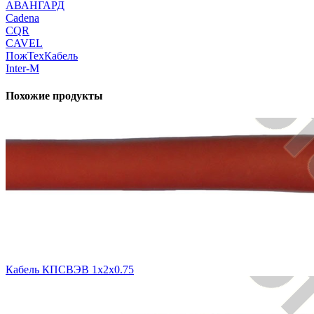
АВАНГАРД
Cadena
CQR
CAVEL
ПожТехКабель
Inter-M
Похожие продукты
Кабель КПСВЭВ 1х2х0.75