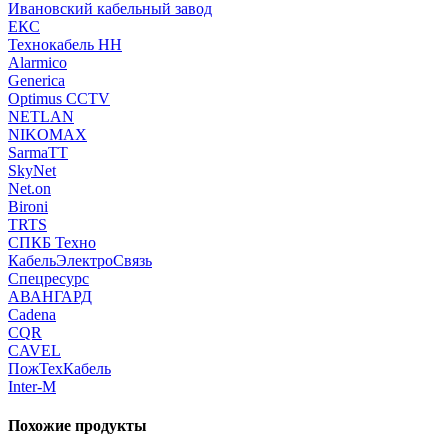
Ивановский кабельный завод
ЕКС
Технокабель НН
Alarmico
Generica
Optimus CCTV
NETLAN
NIKOMAX
SarmaTT
SkyNet
Net.on
Bironi
TRTS
СПКБ Техно
КабельЭлектроСвязь
Спецресурс
АВАНГАРД
Cadena
CQR
CAVEL
ПожТехКабель
Inter-M
Похожие продукты