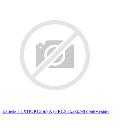
Кабель ТЕХНОКСБнг(А)-FRLS 1х2х0.98 оранжевый