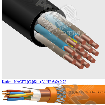
Кабель КАСГЭфЭфКнг(А)-HF 6х2х0.78