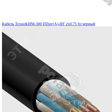
Кабель ТехноКИМ-300 ППнг(A)-HF 2x0.75 бз черный