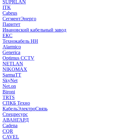
SUPRLAN
ITK
Cabeus
СегментЭнерго
Паритет
Ивановский кабельный завод
ЕКС
Технокабель НН
Alarmico
Generica
Optimus CCTV
NETLAN
NIKOMAX
SarmaTT
SkyNet
Net.on
Bironi
TRTS
СПКБ Техно
КабельЭлектроСвязь
Спецресурс
АВАНГАРД
Cadena
CQR
CAVEL