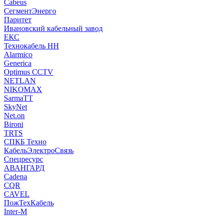
Cabeus
СегментЭнерго
Паритет
Ивановский кабельный завод
ЕКС
Технокабель НН
Alarmico
Generica
Optimus CCTV
NETLAN
NIKOMAX
SarmaTT
SkyNet
Net.on
Bironi
TRTS
СПКБ Техно
КабельЭлектроСвязь
Спецресурс
АВАНГАРД
Cadena
CQR
CAVEL
ПожТехКабель
Inter-M