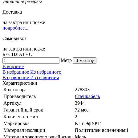
уточните резервы
Доставка
на
завтра
или позже
подробнее...
Самовывоз
на
завтра
или позже
БЕСПЛАТНО
Метр
В корзину
В корзине
В избранное
Из избранного
В сравнение
Из сравнения
Характеристики
Код товара
278803
Производитель
Спецкабель
Артикул
3944
Гарантийный срок
72 мес.
Количество жил
2
Маркировка
КПпЭфУКГ
Материал изоляции
Полиэтилен вспененный
Материал токопроводящей жилы
Медь