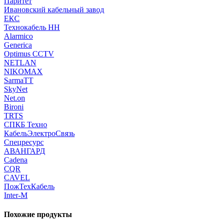
Паритет
Ивановский кабельный завод
ЕКС
Технокабель НН
Alarmico
Generica
Optimus CCTV
NETLAN
NIKOMAX
SarmaTT
SkyNet
Net.on
Bironi
TRTS
СПКБ Техно
КабельЭлектроСвязь
Спецресурс
АВАНГАРД
Cadena
CQR
CAVEL
ПожТехКабель
Inter-M
Похожие продукты