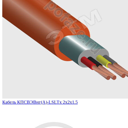
Кабель КПСВЭВнг(А)-LSLTx 2х2х1.5