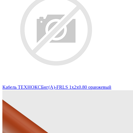
Кабель ТЕХНОКСБнг(А)-FRLS 1х2х0.80 оранжевый