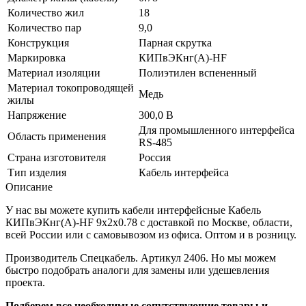
Количество жил
18
Количество пар
9,0
Конструкция
Парная скрутка
Маркировка
КИПвЭКнг(А)-HF
Материал изоляции
Полиэтилен вспененный
Материал токопроводящей
Медь
жилы
Напряжение
300,0 В
Для промышленного интерфейса
Область применения
RS-485
Страна изготовителя
Россия
Тип изделия
Кабель интерфейса
Описание
У нас вы можете купить кабели интерфейсные Кабель
КИПвЭКнг(А)-HF 9х2х0.78 с доставкой по Москве, области,
всей России или с самовывозом из офиса. Оптом и в розницу.
Производитель Спецкабель. Артикул 2406. Но мы можем
быстро подобрать аналоги для замены или удешевления
проекта.
Подберем все необходимые сопутствующие товары и