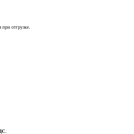
 при отгрузке.
ДС
.