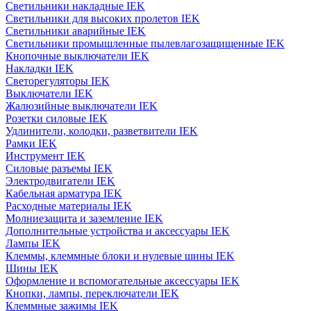
Светильники накладные IEK
Светильники для высоких пролетов IEK
Светильники аварийные IEK
Светильники промышленные пылевлагозащищенные IEK
Кнопочные выключатели IEK
Накладки IEK
Светорегуляторы IEK
Выключатели IEK
Жалюзийные выключатели IEK
Розетки силовые IEK
Удлинители, колодки, разветвители IEK
Рамки IEK
Инструмент IEK
Силовые разъемы IEK
Электродвигатели IEK
Кабельная арматура IEK
Расходные материалы IEK
Молниезащита и заземление IEK
Дополнительные устройства и аксессуары IEK
Лампы IEK
Клеммы, клеммные блоки и нулевые шины IEK
Шины IEK
Оформление и вспомогательные аксессуары IEK
Кнопки, лампы, переключатели IEK
Клеммные зажимы IEK