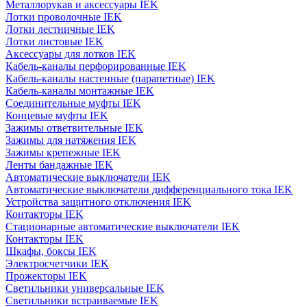
Металлорукав и аксессуары IEK
Лотки проволочные IEK
Лотки лестничные IEK
Лотки листовые IEK
Аксессуары для лотков IEK
Кабель-каналы перфорированные IEK
Кабель-каналы настенные (парапетные) IEK
Кабель-каналы монтажные IEK
Соединительные муфты IEK
Концевые муфты IEK
Зажимы ответвительные IEK
Зажимы для натяжения IEK
Зажимы крепежные IEK
Ленты бандажные IEK
Автоматические выключатели IEK
Автоматические выключатели дифференциального тока IEK
Устройства защитного отключения IEK
Контакторы IEK
Стационарные автоматические выключатели IEK
Контакторы IEK
Шкафы, боксы IEK
Электросчетчики IEK
Прожекторы IEK
Светильники универсальные IEK
Светильники встраиваемые IEK