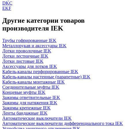
DKC
EKF
Другие категории товаров
производителя IEK
Трубы гофрированные IEK
Металлорукав и аксессуары IEK
Лотки проволочные IEK
Лотки лестничные IEK
Лотки листовые IEK
Аксессуары для лотков IEK
Кабель-каналы перфорированные IEK
Кабель-каналы настенные (парапетные) IEK
Кабель-каналы монтажные IEK
Соединительные муфты IEK
Концевые муфты IEK
Зажимы ответвительные IEK
Зажимы для натяжения IEK
Зажимы крепежные IEK
Ленты бандажные IEK
Автоматические выключатели IEK
Автоматические выключатели дифференциального тока IEK
Устройства защитного отключения IEK