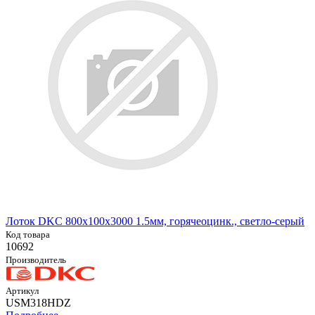
Лоток DKC 800х100х3000 1.5мм, горячеоцинк., светло-серый
Код товара
10692
Производитель
Артикул
USM318HDZ