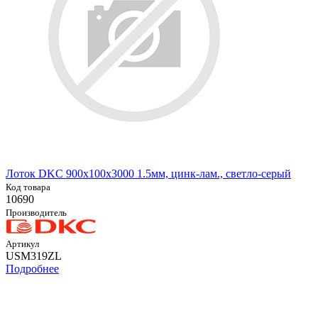
Лоток DKC 900х100х3000 1.5мм, цинк-лам., светло-серый
Код товара
10690
Производитель
Артикул
USM319ZL
Подробнее