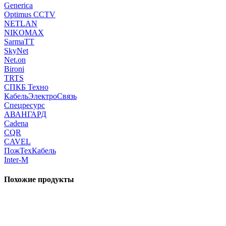
Generica
Optimus CCTV
NETLAN
NIKOMAX
SarmaTT
SkyNet
Net.on
Bironi
TRTS
СПКБ Техно
КабельЭлектроСвязь
Спецресурс
АВАНГАРД
Cadena
CQR
CAVEL
ПожТехКабель
Inter-M
Похожие продукты