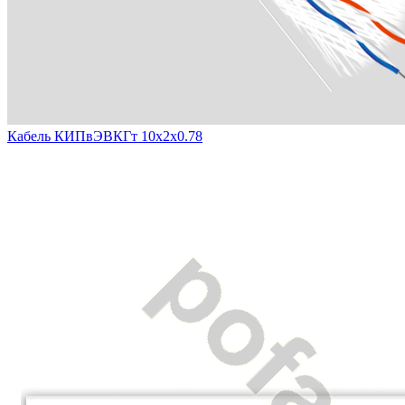
Кабель КИПвЭВКГт 10х2х0.78