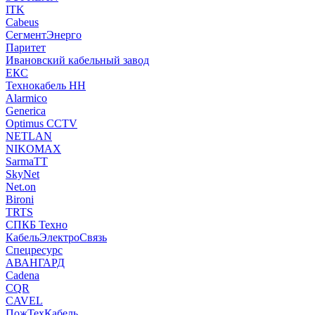
ITK
Cabeus
СегментЭнерго
Паритет
Ивановский кабельный завод
ЕКС
Технокабель НН
Alarmico
Generica
Optimus CCTV
NETLAN
NIKOMAX
SarmaTT
SkyNet
Net.on
Bironi
TRTS
СПКБ Техно
КабельЭлектроСвязь
Спецресурс
АВАНГАРД
Cadena
CQR
CAVEL
ПожТехКабель