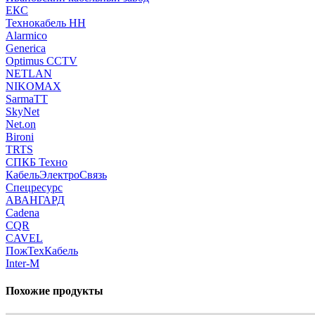
ЕКС
Технокабель НН
Alarmico
Generica
Optimus CCTV
NETLAN
NIKOMAX
SarmaTT
SkyNet
Net.on
Bironi
TRTS
СПКБ Техно
КабельЭлектроСвязь
Спецресурс
АВАНГАРД
Cadena
CQR
CAVEL
ПожТехКабель
Inter-M
Похожие продукты