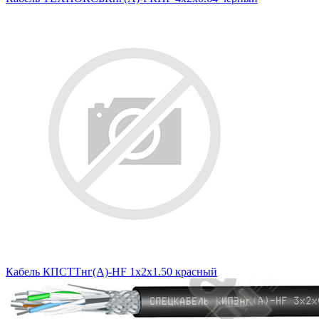
Кабель КПСТТнг(А)-HF 1х2х1.50 красный