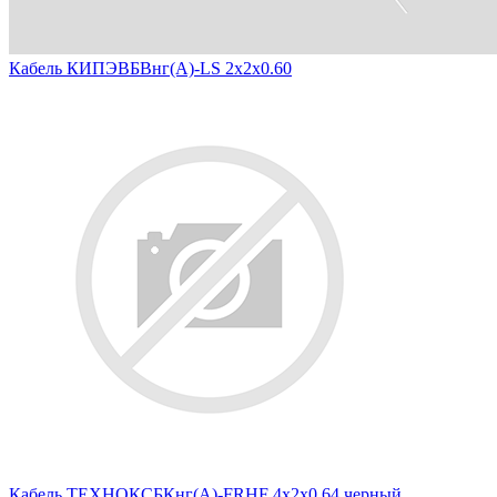
Кабель КИПЭВБВнг(А)-LS 2х2х0.60
Кабель ТЕХНОКСБКнг(А)-FRHF 4х2х0.64 черный