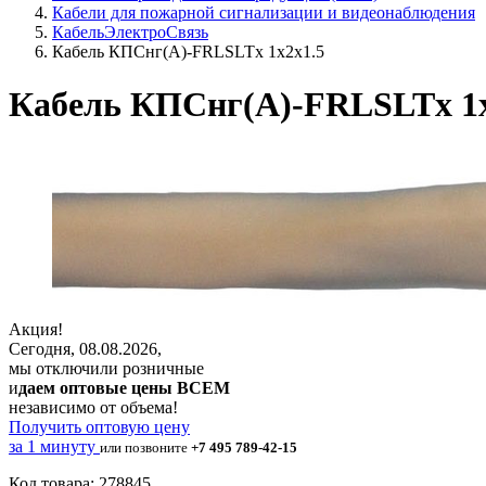
Кабели для пожарной сигнализации и видеонаблюдения
КабельЭлектроСвязь
Кабель КПСнг(А)-FRLSLTx 1х2х1.5
Кабель КПСнг(А)-FRLSLTx 1х
Акция!
Сегодня, 08.08.2026,
мы отключили розничные
и
даем оптовые цены ВСЕМ
независимо от объема!
Получить оптовую цену
за 1 минуту
или позвоните
+7 495 789-42-15
Код товара: 278845